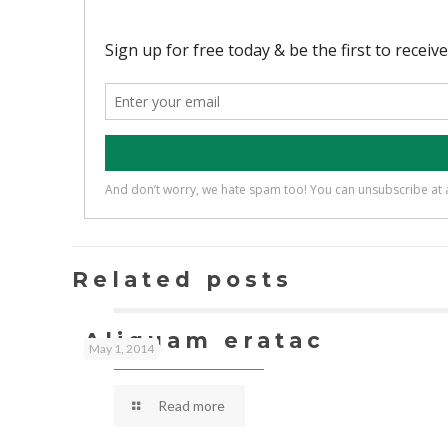
Related posts
Aliquam eratac
May 1, 2014
Read more