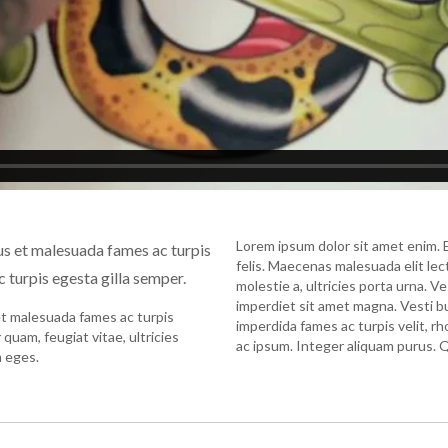
Lorem ipsum dolor sit amet enim. 
us et malesuada fames ac turpis
felis. Maecenas malesuada elit lectu
c turpis egesta gilla semper.
molestie a, ultricies porta urna. V
imperdiet sit amet magna. Vesti bu
et malesuada fames ac turpis
imperdida fames ac turpis velit, r
quam, feugiat vitae, ultricies
ac ipsum. Integer aliquam purus. Q
m eges.